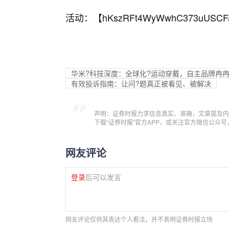
活动：【
hKszRFt4WyWwhC373uUSCF
华米?科技深度：全球化?运动穿戴，自主品牌冉
有效投诉指南：让问?题真正被看见、被解决
声明：证券时报力求信息真实、准确，文章提及内
下载“证券时报”官方APP，或关注官方微信公众
网友评论
登录
后可以发言
网友评论仅供其表达个人看法，并不表明证券时报立场