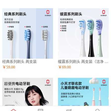
经典系列刷头 两支装
缓震系列刷头 两支装（洁净 护龈 亮白）
￥59.00
￥69.00