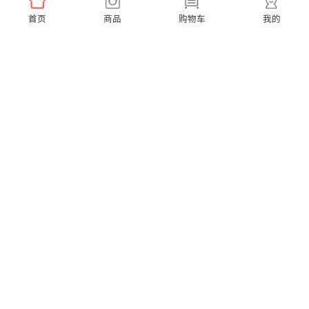
首页
商品
购物车
我的
Ease Pro 超便携【到手3支刷头】
A1K 小天才联名款【赠2支同款刷头】
￥159.00
￥299.00
X Pro Elite 超静音【赠2支通用刷头】
X Pro 20 40度微扫振【赠2支通用刷头】
￥599.00
￥379.00