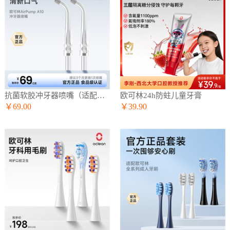
抗菌软胶冲牙器喷嘴（适配A10冲牙器）
欧可林24h防蛀儿童牙膏
￥69.00
￥39.90