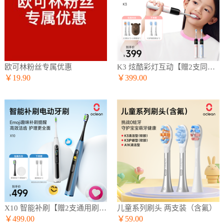
欧可林粉丝专属优惠
K3 炫酷彩灯互动【赠2支同款刷头】
￥19.90
￥399.00
X10 智能补刷【赠2支通用刷头】
儿童系列刷头 两支装（含氟）
￥499.00
￥59.00