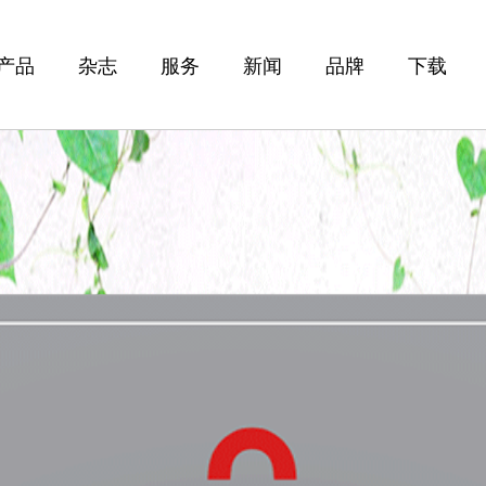
产品
杂志
服务
新闻
品牌
下载