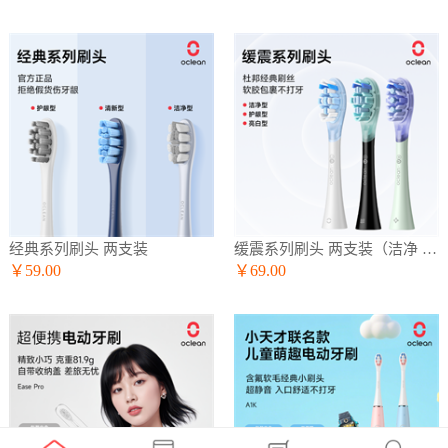
经典系列刷头 两支装
缓震系列刷头 两支装（洁净 护龈 亮白）
￥59.00
￥69.00