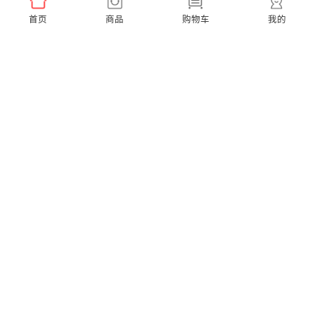
首页
商品
购物车
我的
Ease Pro 超便携【到手3支刷头】
A1K 小天才联名款【赠2支同款刷头】
￥159.00
￥299.00
X Pro Elite 超静音【赠2支通用刷头】
X Pro 20 40度微扫振【赠2支通用刷头】
￥599.00
￥379.00