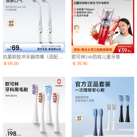
抗菌软胶冲牙器喷嘴（适配A10冲牙器）
欧可林24h防蛀儿童牙膏
￥69.00
￥39.90