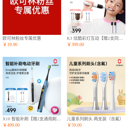
欧可林粉丝专属优惠
K3 炫酷彩灯互动【赠2支同款刷头】
￥19.90
￥399.00
X10 智能补刷【赠2支通用刷头】
儿童系列刷头 两支装（含氟）
￥499.00
￥59.00