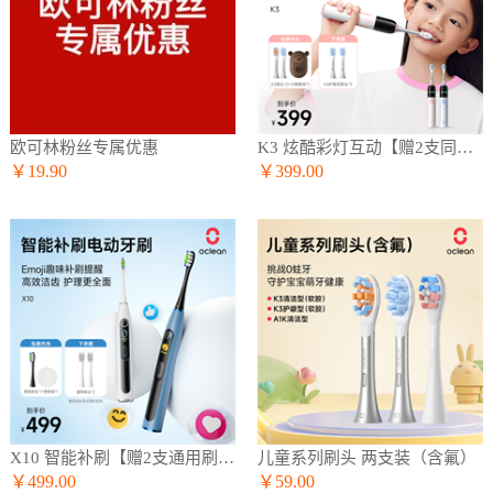
欧可林粉丝专属优惠
K3 炫酷彩灯互动【赠2支同款刷头】
￥19.90
￥399.00
X10 智能补刷【赠2支通用刷头】
儿童系列刷头 两支装（含氟）
￥499.00
￥59.00