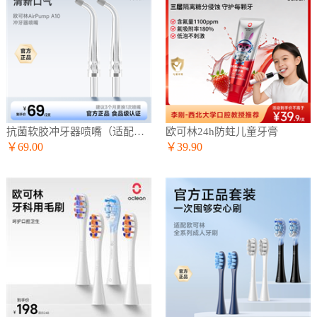
抗菌软胶冲牙器喷嘴（适配A10冲牙器）
欧可林24h防蛀儿童牙膏
￥69.00
￥39.90