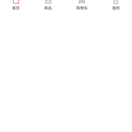
首页
商品
购物车
我的
Ease Pro 超便携【到手3支刷头】
A1K 小天才联名款【赠2支同款刷头】
￥159.00
￥299.00
X Pro Elite 超静音【赠2支通用刷头】
X Pro 20 40度微扫振【赠2支通用刷头】
￥599.00
￥379.00