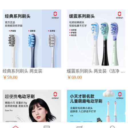
经典系列刷头 两支装
缓震系列刷头 两支装（洁净 护龈 亮白）
￥59.00
￥69.00