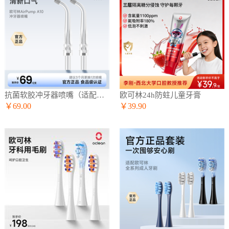
抗菌软胶冲牙器喷嘴（适配A10冲牙器）
欧可林24h防蛀儿童牙膏
￥69.00
￥39.90