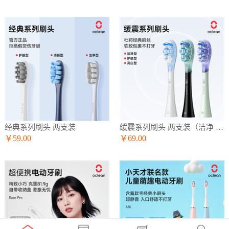
经典系列刷头 两支装
缓震系列刷头 两支装（洁净 护龈 亮白）
￥59.00
￥69.00