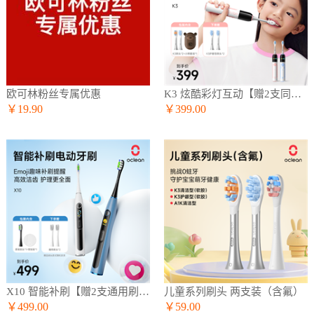
欧可林粉丝专属优惠
K3 炫酷彩灯互动【赠2支同款刷头】
￥19.90
￥399.00
X10 智能补刷【赠2支通用刷头】
儿童系列刷头 两支装（含氟）
￥499.00
￥59.00