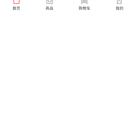
首页
商品
购物车
我的
Ease Pro 超便携【到手3支刷头】
A1K 小天才联名款【赠2支同款刷头】
￥159.00
￥299.00
X Pro Elite 超静音【赠2支通用刷头】
X Pro 20 40度微扫振【赠2支通用刷头】
￥599.00
￥379.00