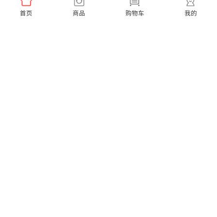
首页
商品
购物车
我的
Ease Pro 超便携【到手3支刷头】
A1K 小天才联名款【赠2支同款刷头】
￥159.00
￥299.00
X Pro Elite 超静音【赠2支通用刷头】
X Pro 20 40度微扫振【赠2支通用刷头】
￥599.00
￥379.00