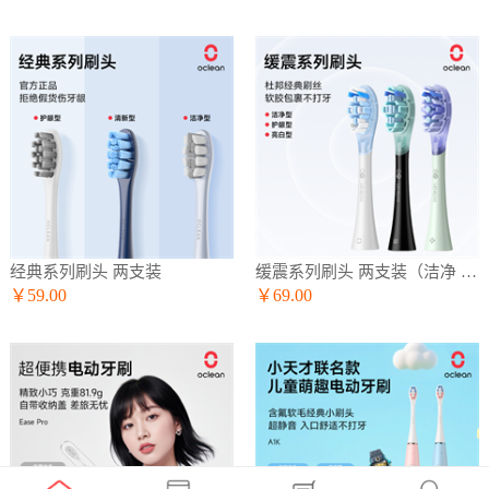
经典系列刷头 两支装
缓震系列刷头 两支装（洁净 护龈 亮白）
￥59.00
￥69.00