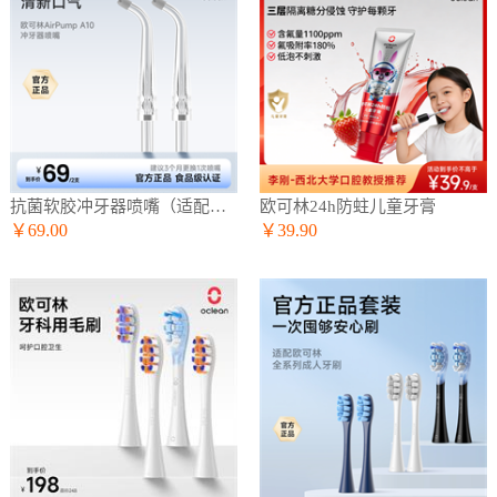
抗菌软胶冲牙器喷嘴（适配A10冲牙器）
欧可林24h防蛀儿童牙膏
￥69.00
￥39.90