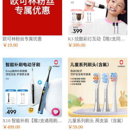
欧可林粉丝专属优惠
K3 炫酷彩灯互动【赠2支同款刷头】
￥19.90
￥399.00
X10 智能补刷【赠2支通用刷头】
儿童系列刷头 两支装（含氟）
￥499.00
￥59.00