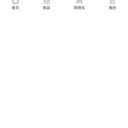
首页
商品
购物车
我的
Ease Pro 超便携【到手3支刷头】
A1K 小天才联名款【赠2支同款刷头】
￥159.00
￥299.00
X Pro Elite 超静音【赠2支通用刷头】
X Pro 20 40度微扫振【赠2支通用刷头】
￥599.00
￥379.00