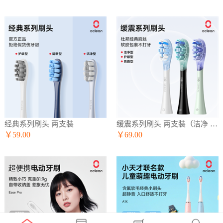
经典系列刷头 两支装
缓震系列刷头 两支装（洁净 护龈 亮白）
￥59.00
￥69.00