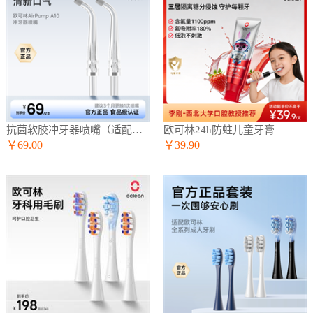
抗菌软胶冲牙器喷嘴（适配A10冲牙器）
欧可林24h防蛀儿童牙膏
￥69.00
￥39.90