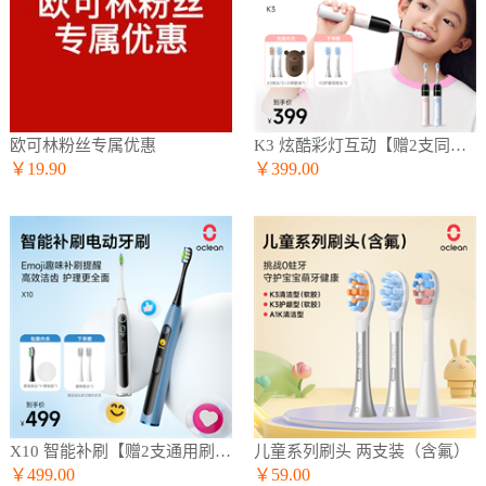
欧可林粉丝专属优惠
K3 炫酷彩灯互动【赠2支同款刷头】
￥19.90
￥399.00
X10 智能补刷【赠2支通用刷头】
儿童系列刷头 两支装（含氟）
￥499.00
￥59.00