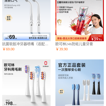
抗菌软胶冲牙器喷嘴（适配A10冲牙器）
欧可林24h防蛀儿童牙膏
￥69.00
￥39.90