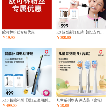
欧可林粉丝专属优惠
K3 炫酷彩灯互动【赠2支同款刷头】
￥19.90
￥399.00
X10 智能补刷【赠2支通用刷头】
儿童系列刷头 两支装（含氟）
￥499.00
￥59.00