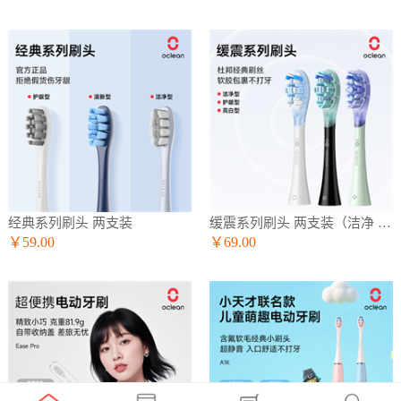
经典系列刷头 两支装
缓震系列刷头 两支装（洁净 护龈 亮白）
￥59.00
￥69.00