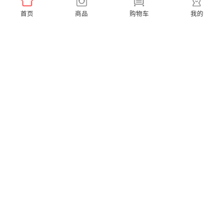
首页
商品
购物车
我的
Ease Pro 超便携【到手3支刷头】
A1K 小天才联名款【赠2支同款刷头】
￥159.00
￥299.00
X Pro Elite 超静音【赠2支通用刷头】
X Pro 20 40度微扫振【赠2支通用刷头】
￥599.00
￥379.00