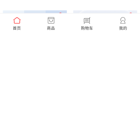
首页
商品
购物车
我的
经典系列刷头 两支装
缓震系列刷头 两支装（洁净 护龈 亮白）
￥59.00
￥69.00
A1K 小天才联名款【赠2支同款刷头】
￥299.00
X Pro Elite 超静音【赠2支通用刷头】
￥599.00