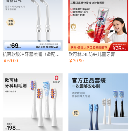
抗菌软胶冲牙器喷嘴（适配A10冲牙器）
欧可林24h防蛀儿童牙膏
￥69.00
￥39.90