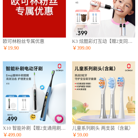
欧可林粉丝专属优惠
K3 炫酷彩灯互动【赠2支同款刷头】
￥19.90
￥399.00
X10 智能补刷【赠2支通用刷头】
儿童系列刷头 两支装（含氟）
￥499.00
￥59.00