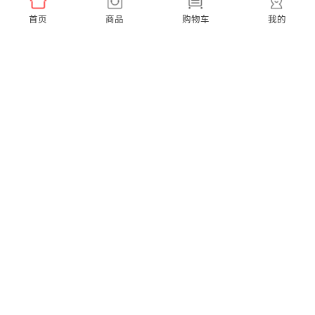
首页
商品
购物车
我的
Ease Pro 超便携【到手3支刷头】
A1K 小天才联名款【赠2支同款刷头】
￥159.00
￥299.00
X Pro Elite 超静音【赠2支通用刷头】
X Pro 20 40度微扫振【赠2支通用刷头】
￥599.00
￥379.00