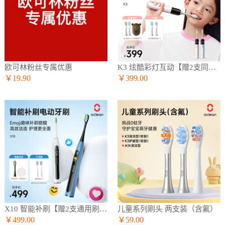
欧可林粉丝专属优惠
K3 炫酷彩灯互动【赠2支同款刷头】
￥19.90
￥399.00
X10 智能补刷【赠2支通用刷头】
儿童系列刷头 两支装（含氟）
￥499.00
￥59.00