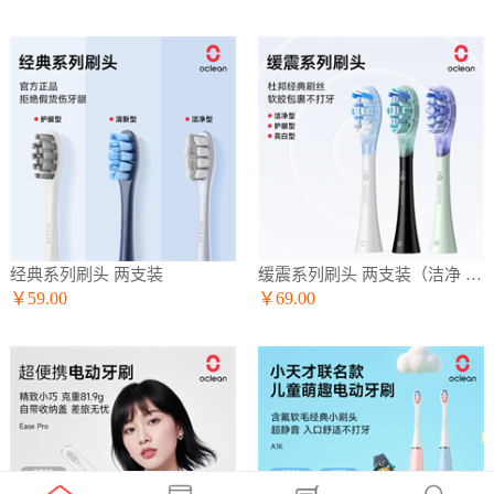
经典系列刷头 两支装
缓震系列刷头 两支装（洁净 护龈 亮白）
￥59.00
￥69.00