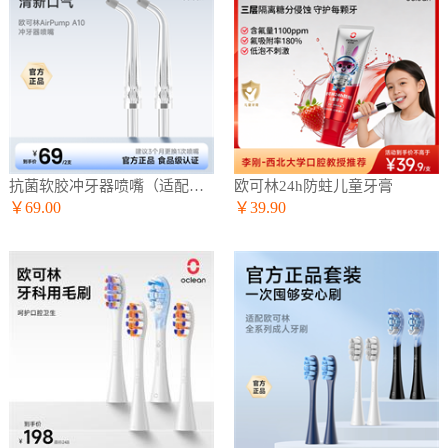
抗菌软胶冲牙器喷嘴（适配A10冲牙器）
欧可林24h防蛀儿童牙膏
￥69.00
￥39.90