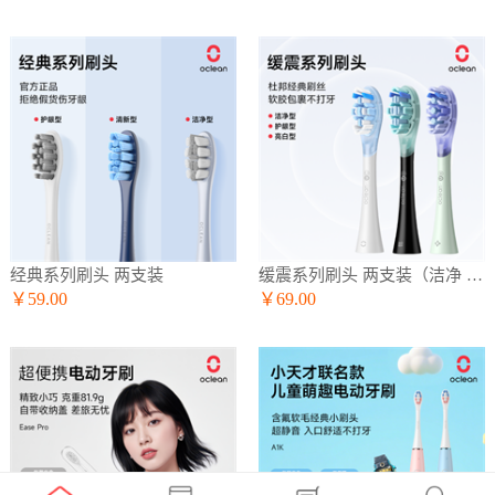
经典系列刷头 两支装
缓震系列刷头 两支装（洁净 护龈 亮白）
￥59.00
￥69.00