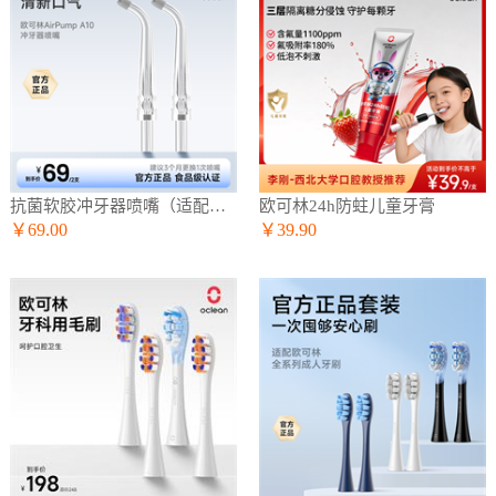
抗菌软胶冲牙器喷嘴（适配A10冲牙器）
欧可林24h防蛀儿童牙膏
￥69.00
￥39.90