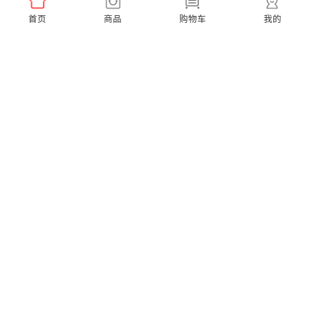
首页
商品
购物车
我的
Ease Pro 超便携【到手3支刷头】
A1K 小天才联名款【赠2支同款刷头】
￥159.00
￥299.00
X Pro Elite 超静音【赠2支通用刷头】
X Pro 20 40度微扫振【赠2支通用刷头】
￥599.00
￥379.00