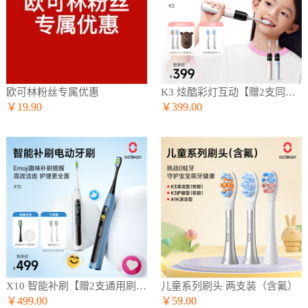
欧可林粉丝专属优惠
K3 炫酷彩灯互动【赠2支同款刷头】
￥19.90
￥399.00
X10 智能补刷【赠2支通用刷头】
儿童系列刷头 两支装（含氟）
￥499.00
￥59.00